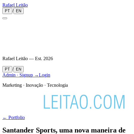
Rafael
Leitão
/
PT
EN
Rafael Leitão — Est.
2026
/
PT
EN
Admin · Signup →
Login
Marketing · Inovação · Tecnologia
← Portfolio
Santander Sports, uma nova maneira de