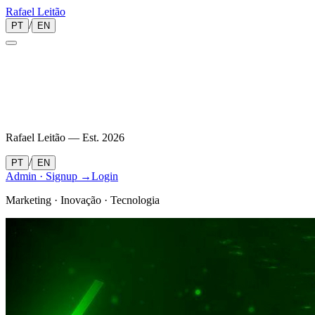
Rafael
Leitão
/
PT
EN
Rafael Leitão — Est.
2026
/
PT
EN
Admin · Signup →
Login
Marketing · Inovação · Tecnologia