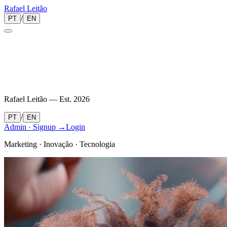
Rafael
Leitão
/
PT
EN
Rafael Leitão — Est.
2026
/
PT
EN
Admin · Signup →
Login
Marketing · Inovação · Tecnologia