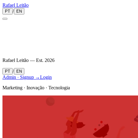
Rafael
Leitão
/
PT
EN
Rafael Leitão — Est.
2026
/
PT
EN
Admin · Signup →
Login
Marketing · Inovação · Tecnologia