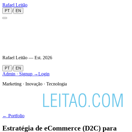
Rafael
Leitão
/
PT
EN
Rafael Leitão — Est.
2026
/
PT
EN
Admin · Signup →
Login
Marketing · Inovação · Tecnologia
← Portfolio
Estratégia de eCommerce (D2C) para