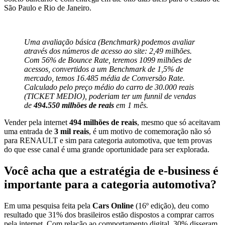
São Paulo e Rio de Janeiro.
Uma avaliação básica (Benchmark) podemos avaliar
através dos números de acesso ao site: 2,49 milhões.
Com 56% de Bounce Rate, teremos 1099 milhões de
acessos, convertidos a um Benchmark de 1,5% de
mercado, temos 16.485 média de Conversão Rate.
Calculado pelo preço médio do carro de 30.000 reais
(TICKET MEDIO), poderiam ter um funnil de vendas
de
494.550 milhões de reais
em 1 mês.
Vender pela internet
494 milhões de reais
, mesmo que só aceitavam
uma entrada de
3 mil reais
, é um motivo de comemoração não só
para RENAULT e sim para categoria automotiva, que tem provas
do que esse canal é uma grande oportunidade para ser explorada.
Você acha que a estratégia de e-business é
importante para a categoria automotiva?
Em uma pesquisa feita pela
Cars Online
(16º edição), deu como
resultado que 31% dos brasileiros estão dispostos a comprar carros
pela internet. Com relação ao comportamento digital, 30% disseram