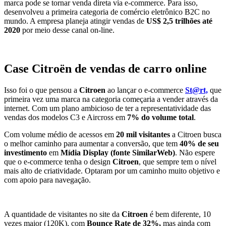
marca pode se tornar venda direta via e-commerce. Para isso,
desenvolveu a primeira categoria de comércio eletrônico B2C no
mundo. A empresa planeja atingir vendas de
US$ 2,5 trilhões até
2020
por meio desse canal on-line.
Case Citroën de vendas de carro online
Isso foi o que pensou a
Citroen
ao lançar o e-commerce
St@rt,
que
primeira vez uma marca na categoria começaria a vender através da
internet. Com um plano ambicioso de ter a representatividade das
vendas dos modelos C3 e Aircross em
7% do volume total
.
Com volume médio de acessos em
20 mil visitantes
a Citroen busca
o melhor caminho para aumentar a conversão, que tem
40% de seu
investimento
em
Mídia Display (fonte SimilarWeb)
. Não espere
que o e-commerce tenha o design
Citroen
, que sempre tem o nível
mais alto de criatividade. Optaram por um caminho muito objetivo e
com apoio para navegação.
A quantidade de visitantes no site da
Citroen
é bem diferente, 10
vezes maior (120K), com
Bounce Rate de 32%,
mas ainda com