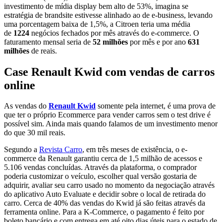
investimento de mídia display bem alto de 53%, imagina se
estratégia de brandsite estivesse alinhado ao de e-business, levando
uma porcentagem baixa de 1,5%, a Citroen teria uma média
de
1224
negócios fechados por mês através do e-commerce. O
faturamento mensal seria de
52 milhões
por mês e por ano
631
milhões
de reais.
Case Renault Kwid com vendas de carros
online
As vendas do
Renault Kwid
somente pela internet, é uma prova de
que ter o próprio Ecommerce para vender carros sem o test drive é
possível sim. Ainda mais quando falamos de um investimento menor
do que 30 mil reais.
Segundo a
Revista Carro
, em três meses de existência, o e-
commerce da Renault garantiu cerca de 1,5 milhão de acessos e
5.106 vendas concluídas. Através da plataforma, o comprador
poderia customizar o veículo, escolher qual versão gostaria de
adquirir, avaliar seu carro usado no momento da negociação através
do aplicativo Auto Evaluate e decidir sobre o local de retirada do
carro. Cerca de 40% das vendas do Kwid já são feitas através da
ferramenta online. Para a K-Commerce, o pagamento é feito por
boleto bancário e com entrega em até oito dias úteis para o estado de