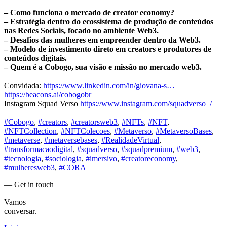
– Como funciona o mercado de creator economy?
– Estratégia dentro do ecossistema de produção de conteúdos
nas Redes Sociais, focado no ambiente Web3.
– Desafios das mulheres em empreender dentro da Web3.
– Modelo de investimento direto em creators e produtores de
conteúdos digitais.
– Quem é a Cobogo, sua visão e missão no mercado web3.
Convidada:
https://www.linkedin.com/in/giovana-s…
https://beacons.ai/cobogobr
Instagram Squad Verso
https://www.instagram.com/squadverso_/
#Cobogo
,
#creators
,
#creatorsweb3
,
#NFTs
,
#NFT
,
#NFTCollection
,
#NFTColecoes
,
#Metaverso
,
#MetaversoBases
,
#metaverse
,
#metaversebases
,
#RealidadeVirtual
,
#transformacaodigital
,
#squadverso
,
#squadpremium
,
#web3
,
#tecnologia
,
#sociologia
,
#imersivo
,
#creatoreconomy
,
#mulheresweb3
,
#CORA
— Get in touch
Vamos
conversar.