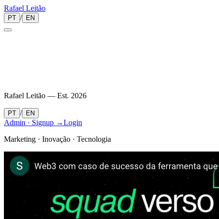
Rafael
Leitão
/
PT
EN
Rafael Leitão — Est.
2026
/
PT
EN
Admin · Signup →
Login
Marketing · Inovação · Tecnologia