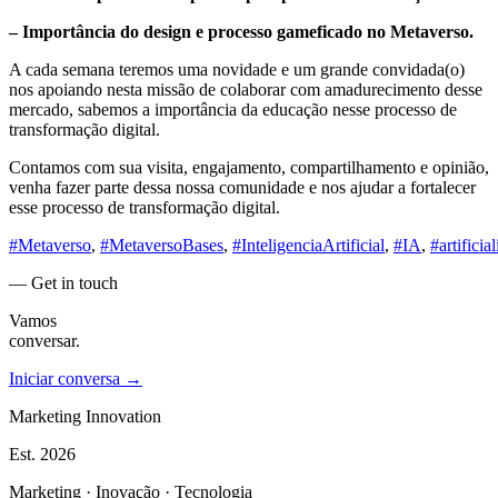
– Importância do design e processo gameficado no Metaverso.
A cada semana teremos uma novidade e um grande convidada(o)
nos apoiando nesta missão de colaborar com amadurecimento desse
mercado, sabemos a importância da educação nesse processo de
transformação digital.
Contamos com sua visita, engajamento, compartilhamento e opinião,
venha fazer parte dessa nossa comunidade e nos ajudar a fortalecer
esse processo de transformação digital.
#Metaverso
,
#MetaversoBases
,
#InteligenciaArtificial
,
#IA
,
#artificia
— Get in touch
Vamos
conversar.
Iniciar conversa →
Marketing Innovation
Est.
2026
Marketing · Inovação · Tecnologia