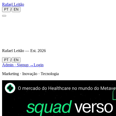
Rafael
Leitão
/
PT
EN
Rafael Leitão — Est.
2026
/
PT
EN
Admin · Signup →
Login
Marketing · Inovação · Tecnologia