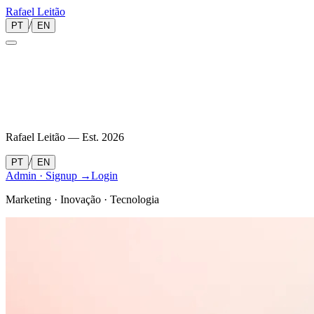
Rafael
Leitão
/
PT
EN
Rafael Leitão — Est.
2026
/
PT
EN
Admin · Signup →
Login
Marketing · Inovação · Tecnologia