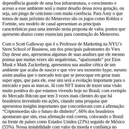
dependência grande de uma boa infraestrutura, o crescimento e
acesso a esse ambiente será o maior desafio dessa nova geração, ou
seja, um pingo de ceticismo com muita coerência. Para Amy o que
temos de mais próximo do Metaverso são os jogos como Roblox e
Fortnite, seu modelo de canal apresentam as principais
características para uma imersão nesta proposta de valor, pontos que
apresento abaixo como essenciais para construção do Metaverso.
Com o Scott Galloway que é o Professor de Marketing na NYU’s
Stern School of Business, um dos principais palestrantes do Vtex
Day desse ano, apresentou algumas de suas analises que ele mesmo
pontua que muitas vezes são negativistas, “apaixonado” por Elon
Musk e Mark Zuckerberg, apresentou sua analise cética de um
ambiente que acaba de nascer e que vive seu momento hype, mesmo
assim analisa que o mercado tem que se preocupar em gerar mais
super apps, que para ele, esse sim será a evolução importante para o
mercado e para as marcas. Já com NFT tratou de trazer uma visão
muito positiva do que estamos vivendo hoje no Brasil, com exemplo
do Mercado Bitcoin que tem 3 vezes mais clientes do que há
brasileiros investindo em ações, citando uma pesquisa que
apresentou insights importantes que concordavam com a afirmação:
“Criptomoedas são o futuro do dinheiro”, 66% dos brasileiros
apontaram que sim, essa afirmação está correta, colocando o Brasil
na frente de países como Estados Unidos (23%) seguido de México
(55%). Nossa instabilidade com valor da moeda e confiança no