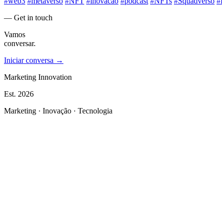
#web3
#metaverso
#NFT
#inovacao
#podcast
#NFTs
#Squadverso
#
— Get in touch
Vamos
conversar.
Iniciar conversa →
Marketing Innovation
Est.
2026
Marketing · Inovação · Tecnologia