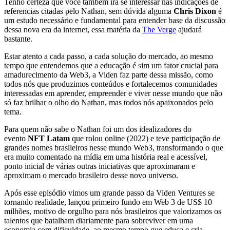
Tenho certeza que você também irá se interessar nas indicações de
referencias citadas pelo Nathan, sem dúvida alguma
Chris Dixon
é
um estudo necessário e fundamental para entender base da discussão
dessa nova era da internet, essa matéria da
The Verge
ajudará
bastante.
Estar atento a cada passo, a cada solução do mercado, ao mesmo
tempo que entendemos que a educação é sim um fator crucial para
amadurecimento da Web3, a Viden faz parte dessa missão, como
todos nós que produzimos conteúdos e fortalecemos comunidades
interessadas em aprender, empreender e viver nesse mundo que não
só faz brilhar o olho do Nathan, mas todos nós apaixonados pelo
tema.
Para quem não sabe o Nathan foi um dos idealizadores do
evento
NFT Latam
que rolou online (2022) e teve participação de
grandes nomes brasileiros nesse mundo Web3, transformando o que
era muito comentado na mídia em uma história real e acessível,
ponto inicial de várias outras iniciativas que aproximaram e
aproximam o mercado brasileiro desse novo universo.
Após esse episódio vimos um grande passo da Viden Ventures se
tornando realidade, lançou primeiro fundo em Web 3 de US$ 10
milhões, motivo de orgulho para nós brasileiros que valorizamos os
talentos que batalham diariamente para sobreviver em uma
economia com dificuldade, ao mesmo tempo que educa e cria