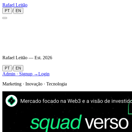
Rafael
Leitão
/
PT
EN
Rafael Leitão — Est.
2026
/
PT
EN
Admin · Signup →
Login
Marketing · Inovação · Tecnologia