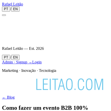
Rafael
Leitão
/
PT
EN
Rafael Leitão — Est.
2026
/
PT
EN
Admin · Signup →
Login
Marketing · Inovação · Tecnologia
← Blog
Como fazer um evento B2B 100%