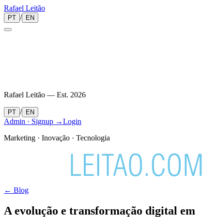
Rafael
Leitão
/
PT
EN
Rafael Leitão — Est.
2026
/
PT
EN
Admin · Signup →
Login
Marketing · Inovação · Tecnologia
← Blog
A evolução e transformação digital em