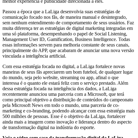
melhor experiência e publicidade direcionada a eles.
Passou a época que a LaLiga desenvolvia suas estratégias de
comunicação focado nos fãs, de maneira manual e desintegrado,
sem nenhum entendimento de comportamento de seus usuários. Faz
muita diferença ter as estratégias de digital marketing integradas em
uma só plataforma, desempenhando o papel de Social Listening,
Management User ID, Gamification, Business Intelligence. Todas
essas informações servem para melhoria constante de seus canais,
principalmente do APP, que acabaram de anunciar uma nova versão
vinculada a inteligência artificial.
Com essa estratégia focada no digital, a LaLiga fortalece novas
maneiras de seus fãs apreciarem um bom futebol, de qualquer lugar
do mundo, seja pelo website, streaming ou app, afinal o que
interessa é o quanto ele estará feliz com o serviço prestado. Além
dessa estratégia focada na inteligência dos dados, a LaLiga
recentemente anunciou uma parceria com a Microsoft, que terá
como principal objetivo a distribuição de conteúdos do campeonato
pela Microsoft News em todo o mundo, uma parceria de co-
marketing e co-branding, podendo alcançar com essa estratégia mais
500 milhões de pessoas. Esse é o objetivo da LaLiga, fortalecer
ainda mais a imagem como inovação e liderança dentro do aspecto
de transformação digital na indústria do esporte.
Veja o vídeo com case da transformação digital da LaLiga. –